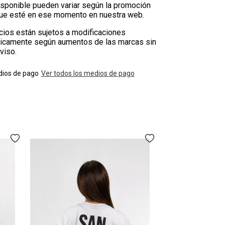
isponible pueden variar según la promoción
que esté en ese momento en nuestra web.
cios están sujetos a modificaciones
icamente según aumentos de las marcas sin
viso.
ios de pago
Ver todos los medios de pago
Remera Ocn 
$21
3 cuotas
sin in
AGREGAR A