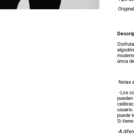
Origina
Descri
Disfrut
algodón
moderno
única d
Notas a
-Los co
pueden 
calibrac
usuario.
puede te
Si tien
-A difer