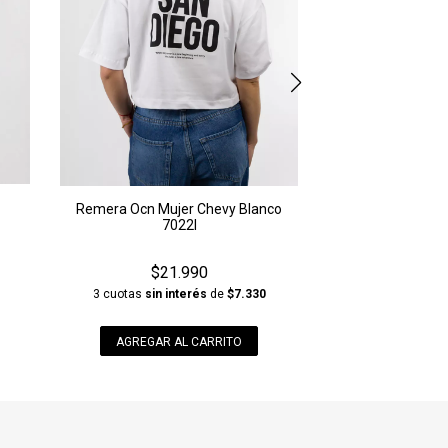
Remera Ocn Mujer Chevy Blanco
7022I
$21.990
3 cuotas
sin interés
de
$7.330
AGREGAR AL CARRITO