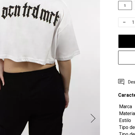
S
Des
Caracte
Marca
Materia
Estilo
Tipo de
Tipo d