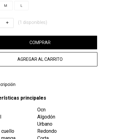
M
L
(1 disponibles)
COMPRAR
AGREGAR AL CARRITO
cripción
rísticas principales
Ocn
l
Algodón
Urbano
 cuello
Redondo
e manga
Corta