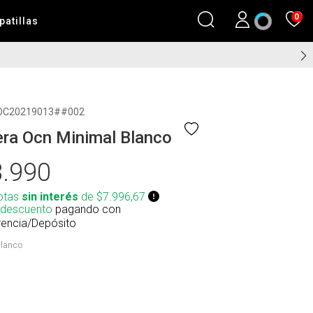
0
patillas
OC20219013##002
ra Ocn Minimal Blanco
.990
otas
sin interés
de $7.996,67
 descuento
pagando con
rencia/Depósito
lanco