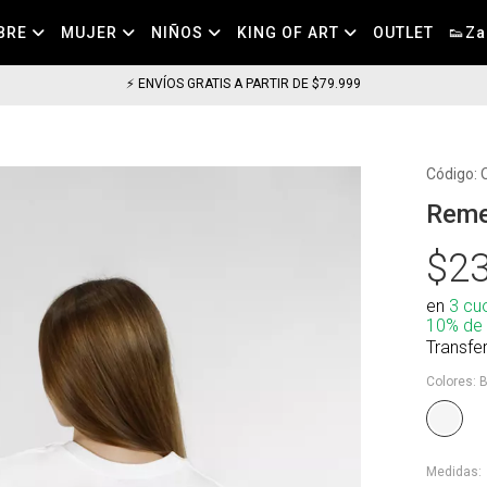
BRE
MUJER
NIÑOS
KING OF ART
OUTLET
👟Za
79.999
Código:
Reme
$23
en
3 cu
10% de
Transfe
Colores:
B
Medidas: