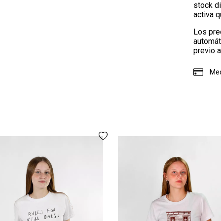
stock d
activa 
Los pre
automát
previo a
Med