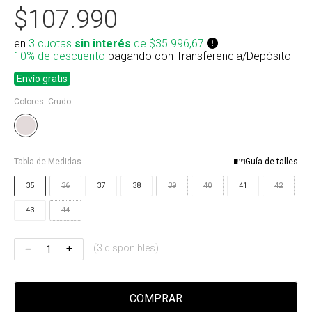
$107.990
Riñonera & Neceser
en
3 cuotas
sin interés
de $35.996,67
Skate, Decks
10% de descuento
pagando con Transferencia/Depósito
Ver todos
Envío gratis
Colores:
Crudo
Tabla de Medidas
Guía de talles
35
36
37
38
39
40
41
42
43
44
(3 disponibles)
COMPRAR