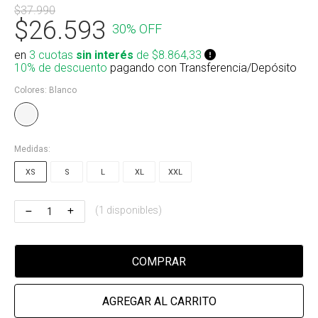
$37.990
Riñonera & Neceser
$26.593
30% OFF
Skate, Decks
en
3 cuotas
sin interés
de $8.864,33
10% de descuento
pagando con Transferencia/Depósito
Ver todos
Colores:
Blanco
Medidas:
XS
S
L
XL
XXL
(1 disponibles)
COMPRAR
AGREGAR AL CARRITO