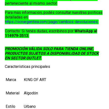
perteneciente al mismo sector
.
Para más información, podés consultar nuestras políticas
detalladas en:
https://ocnargentina.com/page/cambios-devoluciones
.
Contacto:
Si tenés dudas, escribinos por
WhatsApp al
114979-3513
.
PROMOCIÓN VÁLIDA SOLO PARA TIENDA ONLINE.
PRODUCTOS SUJETOS A DISPONIBILIDAD DE STOCK
EN SECTOR OUTLET.
Características principales
Marca
KING OF ART
Material
Algodón
Estilo
Urbano