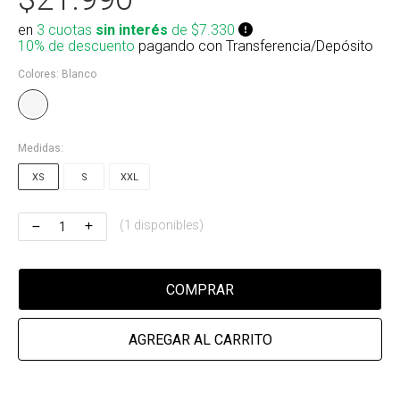
Riñonera & Neceser
en
3 cuotas
sin interés
de $7.330
10% de descuento
pagando con Transferencia/Depósito
Skate, Decks
Colores:
Blanco
Ver todos
Medidas:
XS
S
XXL
(1 disponibles)
COMPRAR
AGREGAR AL CARRITO