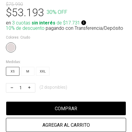
$75.990
Riñonera & Neceser
$53.193
30% OFF
Skate, Decks
en
3 cuotas
sin interés
de $17.731
10% de descuento
pagando con Transferencia/Depósito
Ver todos
Colores:
Crudo
Medidas:
XS
M
XXL
(2 disponibles)
COMPRAR
AGREGAR AL CARRITO