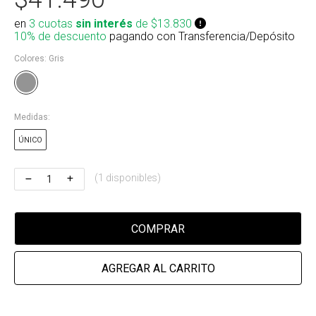
Riñonera & Neceser
en
3 cuotas
sin interés
de $13.830
10% de descuento
pagando con Transferencia/Depósito
Skate, Decks
Colores:
Gris
Ver todos
Medidas:
ÚNICO
(1 disponibles)
COMPRAR
AGREGAR AL CARRITO