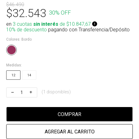
$46.490
Riñonera & Neceser
$32.543
30% OFF
Skate, Decks
en
3 cuotas
sin interés
de $10.847,67
10% de descuento
pagando con Transferencia/Depósito
Ver todos
Colores:
Bordo
Medidas:
12
14
(1 disponibles)
COMPRAR
AGREGAR AL CARRITO