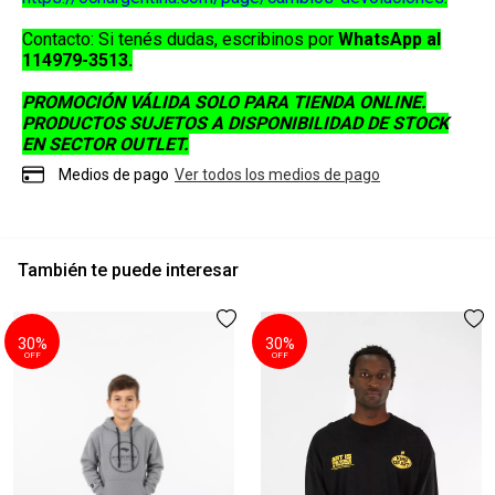
Contacto:
Si tenés dudas, escribinos por
WhatsApp al
114979-3513
.
PROMOCIÓN VÁLIDA SOLO PARA TIENDA ONLINE.
PRODUCTOS SUJETOS A DISPONIBILIDAD DE STOCK
EN SECTOR OUTLET.
Medios de pago
Ver todos los medios de pago
También te puede interesar
30%
30%
OFF
OFF