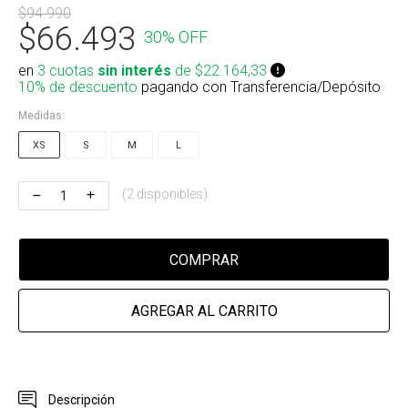
$94.990
Riñonera & Neceser
$66.493
30% OFF
Skate, Decks
en
3 cuotas
sin interés
de $22.164,33
10% de descuento
pagando con Transferencia/Depósito
Ver todos
Medidas:
XS
S
M
L
(2 disponibles)
COMPRAR
AGREGAR AL CARRITO
Descripción