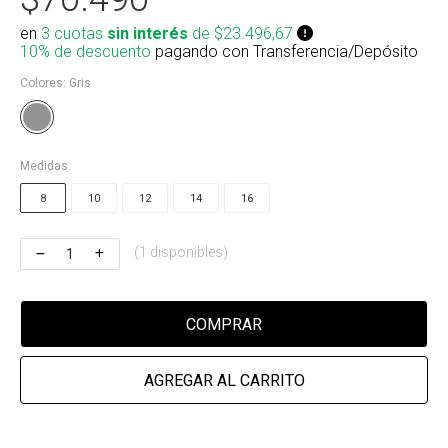
Riñonera & Neceser
en
3 cuotas
sin interés
de $23.496,67
10% de descuento
pagando con Transferencia/Depósito
Skate, Decks
Colores:
Gris
Ver todos
Medidas:
8
10
12
14
16
(1 disponibles)
COMPRAR
AGREGAR AL CARRITO