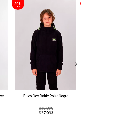
30%
30%
Buzo Ocn Ca
OFF
OFF
$43
$30
3 cuotas
sin inte
AGREGAR A
ver
Buzo Ocn Baltic Polar Negro
$39.990
$27.993