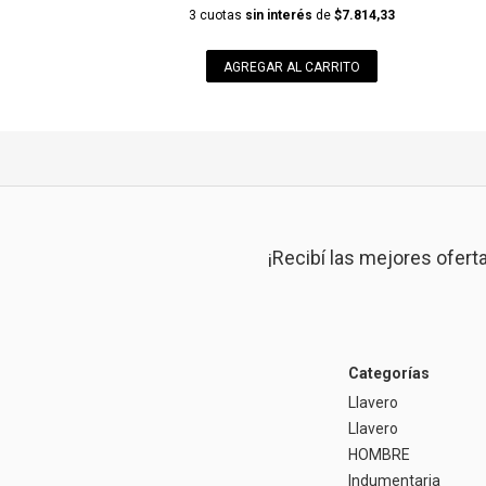
3 cuotas
sin interés
de
$7.814,33
AGREGAR AL CARRITO
¡Recibí las mejores ofert
Categorías
Llavero
Llavero
HOMBRE
Indumentaria