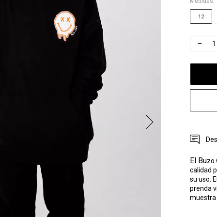
Medidas:
12
Des
El Bu
zo
calidad 
su uso
.
E
prenda v
muestra e