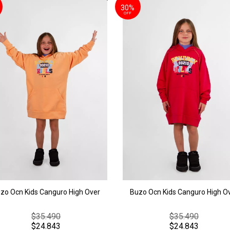
30%
OFF
zo Ocn Kids Canguro High Over
Buzo Ocn Kids Canguro High O
$35.490
$35.490
$24.843
$24.843