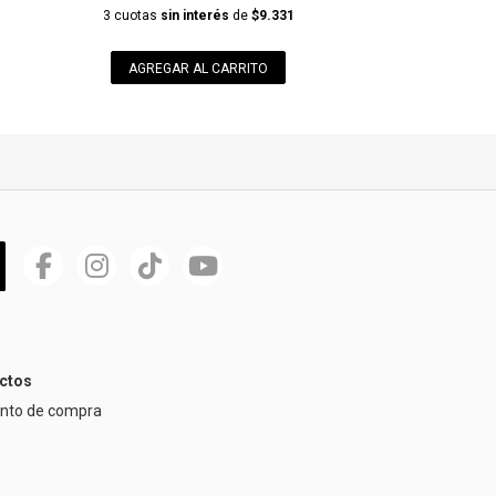
3 cuotas
sin interés
de
$9.331
AGREGAR AL CARRITO
ctos
ento de compra