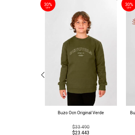
30%
30%
OFF
OFF
Buzo Ocn Original Verde
Bu
$33.490
$23.443