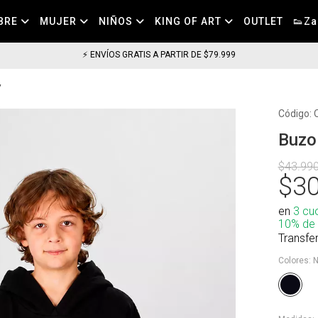
BRE
MUJER
NIÑOS
KING OF ART
OUTLET
👟Za
⚡ ENVÍOS GRATIS A PARTIR DE $79.999
Código:
Buzo
$43.99
$30
en
3 cu
10% de
Transfe
Colores:
N