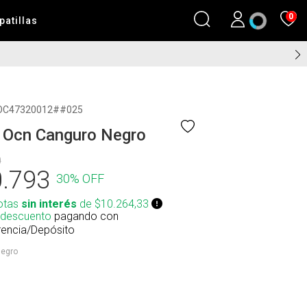
0
patillas
OC47320012##025
 Ocn Canguro Negro
0
.793
30% OFF
otas
sin interés
de $10.264,33
 descuento
pagando con
rencia/Depósito
egro